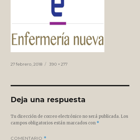
Publicado
Tamaño
27 febrero, 2018
390 × 277
el
completo
Deja una respuesta
Tu dirección de correo electrónico no será publicada.
Los
campos obligatorios están marcados con
*
COMENTARIO
*