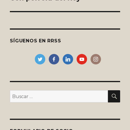
entradas
SÍGUENOS EN RRSS
BU
Buscar
por: