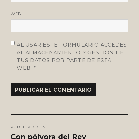
WEB
AL USAR ESTE FORMULARIO ACCEDES
AL ALMACENAMIENTO Y GESTIÓN DE
TUS DATOS POR PARTE DE ESTA
WEB.
*
Navegación
PUBLICADO EN
de
Con pólvora del Rey