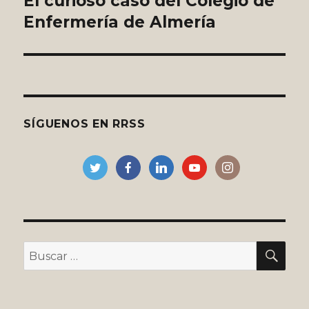
El curioso caso del Colegio de
Enfermería de Almería
entradas
SÍGUENOS EN RRSS
BU
Buscar
por: