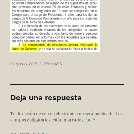
Publicado
Tamaño
2 agosto, 2018
670 × 493
el
completo
Deja una respuesta
Tu dirección de correo electrónico no será publicada.
Los
campos obligatorios están marcados con
*