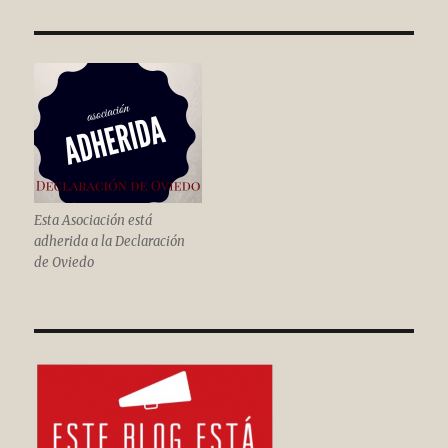
Esta Asociación está
adherida a la Declaración
de Oviedo