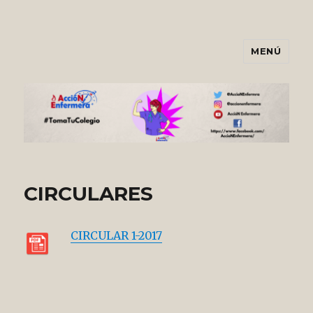
MENÚ
Asociación AccióNEnfermera
CIRCULARES
CIRC
U
LAR
1-2017