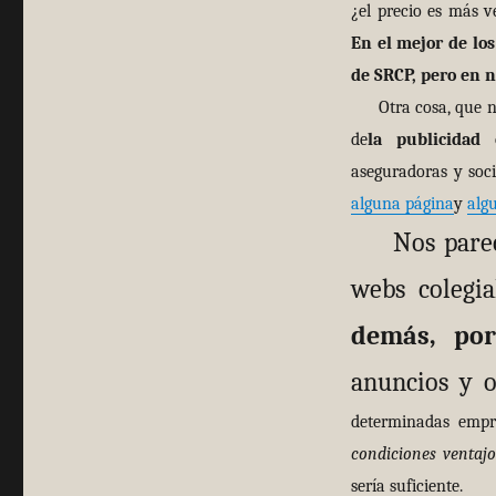
¿el precio es más v
En el mejor de los
de SRCP, pero en
Otra cosa, que nos 
de
la publicidad 
aseguradoras y soci
alguna página
y
alg
Nos pare
webs colegia
demás, por
anuncios y o
determinadas empre
condiciones ventajo
sería suficiente.