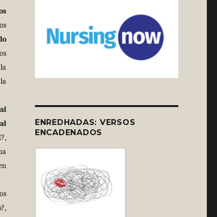
os
os
do
os
la
la
al
ENREDHADAS: VERSOS
al
ENCADENADOS
?,
ha
en
os
?,