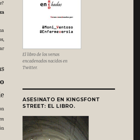
e?
za
ma
s,
ar
El libro de los versos
encadenados nacidos en
as
Twitter.
lo
de
ASESINATO EN KINGSFONT
STREET: EL LIBRO.
on
en
ón