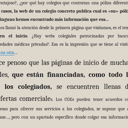
entajoso?, ¿por qué hay colegios que contratan una póliza diferent
 casos, la web de un colegio concreto publica cual es «su» póli
 ninguno hemos encontrado más información que esa…
llamó la atención desde la primera página que visitamos, es el te
en el inicio
. ¿Hay webs colegiales patrocinadas por banco
edades médicas privadas?. Esa es la impresión que se tiene al visit
una otra
…
ce penoso que las páginas de inicio de much
les,
que están financiadas, como todo 
 los colegiados,
se encuentren llenas 
fertas comerciale
s. Los COEs pueden tener acuerdos c
sas para ofrecer sus servicios a los colegiados, se supone que
sas
…, pero con un apartado específico donde colgar esa informaci