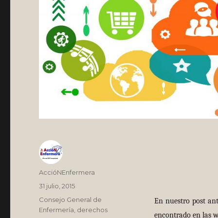
Autor
AccióNEnfermera
Publicado
31 julio, 2015
el
Categorías
Consejo General de
En nuestro post an
Enfermería
,
derechos
encontrado en las we