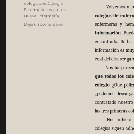
Etiquetas
colegiados
,
Colegio
Volvemos a re
Enfermeria
,
estatutos
,
colegios de enfer
Nueva Enfermería
en
enfermeras y hem
Deja un comentario
Navegando
información
. Pued
por
encontrado. Si ha 
las
turbias
información es muy 
aguas
cual debería ser gar
de
Nos ha parecid
las
webs
que todos los col
colegiales
colegio.
¿Qué póliza
(y
II)
¿podemos descargar
contratado nuestro
las tres primeras c
Nos hubiera gust
colegios siguen adh