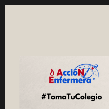
Asociación AccióNEnfer