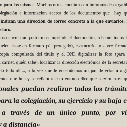
co para los mismos. Muchos otros, cuentan con impresos descargabl
 colegiación e información acerca de los documentos que hay q
indican una dirección de correo concreta a la que enviarlos, 
claro
.
urre que podríamos imprimir el documento, rellenar todos l
len estar en formato pdf protegido), escanearlo una vez firmad
opia compulsada del título y el DNI, digitalizar la foto (para 
 carnet, quién sabe), localizar la dirección electrónica de la secretar
arlo todo allí…, a la vez que le encendemos un par de velas a alg
emos que la ley se refiera a esto cuando dice que servirá para q
ionales puedan realizar todos los trámit
ara la colegiación, su ejercicio y su baja 
, a través de un único punto, por v
y a distancia»