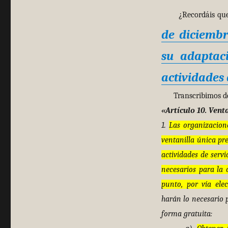
¿Recordáis que en
de diciembr
su adaptaci
actividades 
Transcribimos d
«Artículo 10. Venta
1.
Las organizacion
ventanilla única pre
actividades de servi
necesarios para la 
punto, por vía elec
harán lo necesario p
forma gratuita: