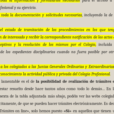
toda la información y formularios necesarios
para el acceso a 
fesional y su ejercicio.
 toda la documentación y solicitudes necesarias
, incluyendo la de 
el estado de tramitación de los procedimientos en los que ten
 de interesado y recibir la correspondiente notificación de los actos 
ceptivos y la resolución de los mismos por el Colegio,
incluida 
 de los expedientes disciplinarios cuando no fuera posible por otr
a los colegiados a las Juntas Generales Ordinarias y Extraordinarias
conocimiento la actividad pública y privada del Colegio Profesional
.
amentable es el de
la posibilidad de realización de trámites 
 estar resuelto desde hace tantos años como todo lo demás… En l
exta de la tabla adjuntada más abajo, podéis ver las webs colegial
citamente, de que se pueden hacer trámites electrónicamente. Es deci
Trámites on line», solo hemos puesto
«Sí»
en aquellos que tienen 