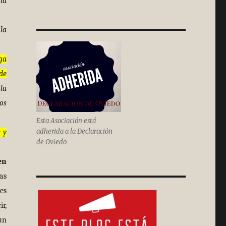
la
la
ga
de
la
os
Esta Asociación está
adherida a la Declaración
 y
de Oviedo
en
as
es
r,
un