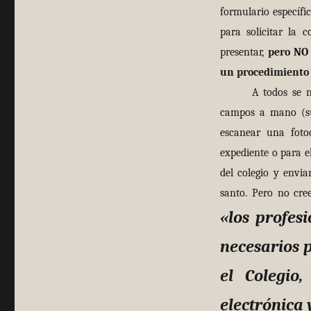
formulario específi
para solicitar la
presentar,
pero NO 
un procedimiento 
A todos se nos oc
campos a mano (sue
escanear una fotoc
expediente o para el
del colegio y envi
santo. Pero no cre
«los profes
necesarios p
el Colegio
electrónica 