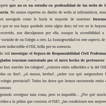
petir
que no es un estudio en profundidad de las webs de l
mería
. No somos expertos en diseño de webs ni informáticos, som
os navegado como lo haría la mayoría de nosotras:
buscan
e que se nos haya quedado atrás algún dato; tal vez no lo hayam
ocurrido, nos disculpamos por ello, aunque la accesibilidad a 
variable de un Colegio a otro. La homogeneidad en este aspecto, de 
ante indiscutible el CGE, brilla por su ausencia.
o útil
investigar el Seguro de Responsabilidad Civil Profesion
egiados tenemos contratado por el mero hecho de pertenecer 
s han suscrito los colegios?, ¿cuántos están adheridos a la del CGE
las on line?, ¿al menos, leerlas?, ¿saber con qué aseguradora 
 colegio provincial?. Todos los datos que hemos encontrado están 
olumnas.
ado averiguar más cosas, pero es imposible… ¿Por qué much
eridos a la póliza que contrata el CGE?, ¿las condiciones son mejores