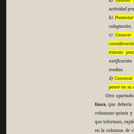
a)
Obtener 
actividad pro
b)
Presentar
colegiación.
c)
Conocer 
consideración
trámite pre
notificación
medios.
d)
Convocar 
poner en su 
Otro apartado l
línea
, que debería
columnas quinta y s
que informan, explí
en la columna de «