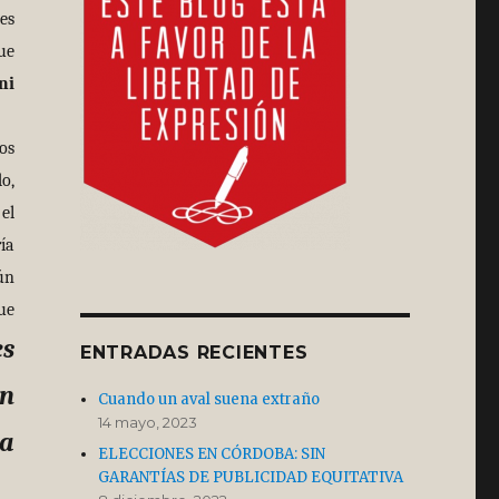
es
ue
ni
os
o,
el
ía
ún
ue
es
ENTRADAS RECIENTES
en
Cuando un aval suena extraño
14 mayo, 2023
ía
ELECCIONES EN CÓRDOBA: SIN
GARANTÍAS DE PUBLICIDAD EQUITATIVA