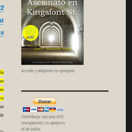
22
ra
as
Accede y adquiere tu ejemplar.
la
as
es
co
es
de
Contribuye con una OCE
transparente, tu apoyo es
el de todos.