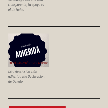
transparente, tu apoyo es
el de todos.
Esta Asociación está
adherida a la Declaración
de Oviedo