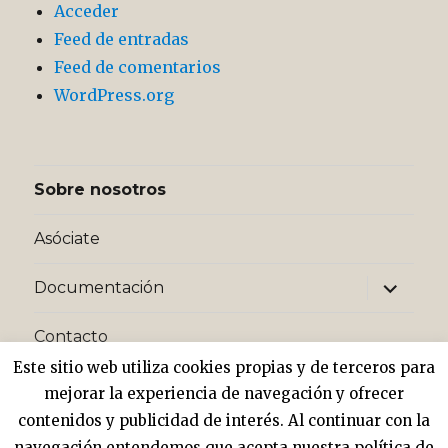
Acceder
Feed de entradas
Feed de comentarios
WordPress.org
Sobre nosotros
Asóciate
expande
Documentación
el
menú
inferior
Contacto
Este sitio web utiliza cookies propias y de terceros para
expande
Privacidad y cookies
mejorar la experiencia de navegación y ofrecer
el
menú
contenidos y publicidad de interés. Al continuar con la
inferior
navegación entendemos que acepta nuestra política de