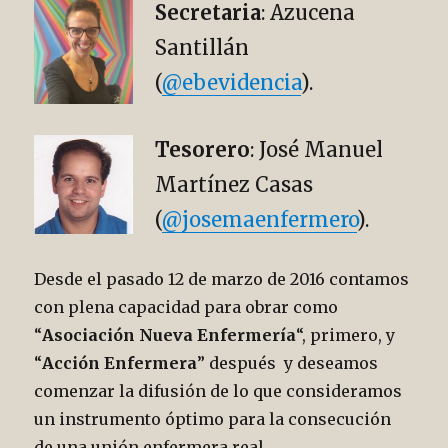
Secretaria
: Azucena
Santillán
(
@
ebevidencia
).
Tesorero
: José Manuel
Martínez Casas
(
@josemaenfermero
).
Desde el pasado 12 de marzo de 2016 contamos
con plena capacidad para obrar como
“
Asociación Nueva Enfermería
“, primero, y
“
Acción Enfermera
” después y deseamos
comenzar la difusión de lo que consideramos
un instrumento óptimo para la consecución
de una unión enfermera real.