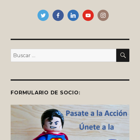
BU
Buscar
por:
FORMULARIO DE SOCIO: