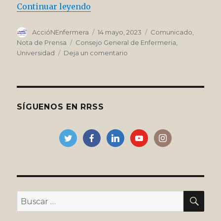
“Cuando un aval suena extraño”
Continuar leyendo
Autor
Publicado
Categorías
AccióNEnfermera
14 mayo, 2023
Comunicado
,
el
Etiquetas
Nota de Prensa
Consejo General de Enfermeria
,
en
Universidad
Deja un comentario
Cuando
un
aval
suena
extraño
SÍGUENOS EN RRSS
BU
Buscar
por: