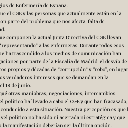
gios de Enfermería de España.
e el CGE y las personas que actualmente están en la
son parte del problema que nos afecta: falta de
ad.
e componen la actual Junta Directiva del CGE llevan
“representando” a las enfermeras. Durante todos esos
que ha trascendido a los medios de comunicación han
gaciones por parte de la Fiscalía de Madrid, el desvío de
os propios y décadas de “corrupción” y “robo”, en luga
los verdaderos intereses que se demandan en la
l 18 de junio.
é otras maniobras, negociaciones, intercambios,
el político ha llevado a cabo el CGE y que han fracasado,
n conducido a esta situación. Nuestra percepción es que 
vel político no ha sido ni acertada ni estratégica y que
la manifestación deberían ser la última opción.