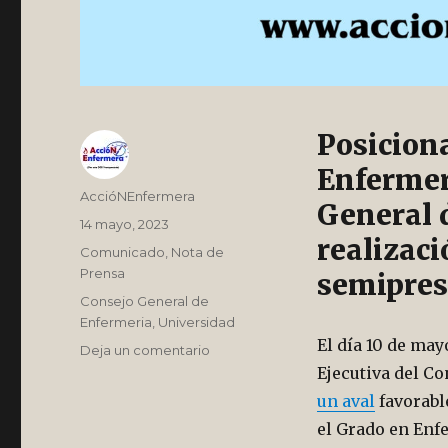
Posicion
Enfermer
Autor
AccióNEnfermera
General 
Publicado
14 mayo, 2023
realizac
el
Categorías
Comunicado
,
Nota de
Prensa
semipres
Etiquetas
Consejo General de
Enfermeria
,
Universidad
El día 10 de ma
en
Deja un comentario
Cuando
Ejecutiva del C
un
un aval
favorable
aval
el Grado en Enf
suena