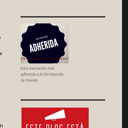
e
e
Esta Asociación está
.
adherida a la Declaración
de Oviedo
on