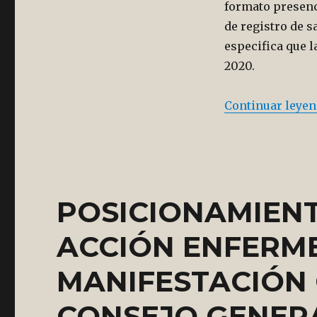
extraño
formato presenci
de registro de s
especifica que 
2020.
Continuar leye
POSICIONAMIENT
ACCIÓN ENFERME
MANIFESTACIÓN
CONSEJO GENER