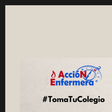
Asociación AccióNEnfer