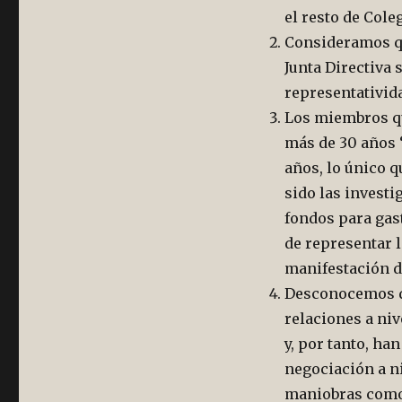
DE
el resto de Cole
JUNIO
Consideramos qu
Junta Directiva 
representativid
Los miembros qu
más de 30 años 
años, lo único 
sido las investi
fondos para gast
de representar 
manifestación de
Desconocemos qu
relaciones a niv
y, por tanto, ha
negociación a ni
maniobras como 