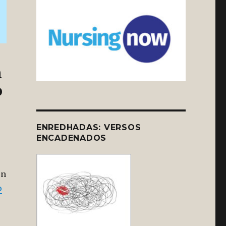
n
o
ENREDHADAS: VERSOS
ENCADENADOS
ón
o