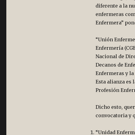
diferente a la 
LA
ASOCIACIÓN
enfermeras comp
ACCIÓN
Enfermera” pone
ENFERMERA
(ANE)
ANTE
“Unión Enfermer
LA
Enfermería (CGE)
MANIFESTACIÓN
Nacional de Dir
CONVOCADA
POR
Decanos de Enfe
EL
Enfermeras y la 
CONSEJO
Esta alianza es 
GENERAL
DE
Profesión Enfer
ENFERMERÍA
DE
Dicho esto, que
ESPAÑA
EL
convocatoria y 
PRÓXIMO
DÍA
“Unidad Enferme
18