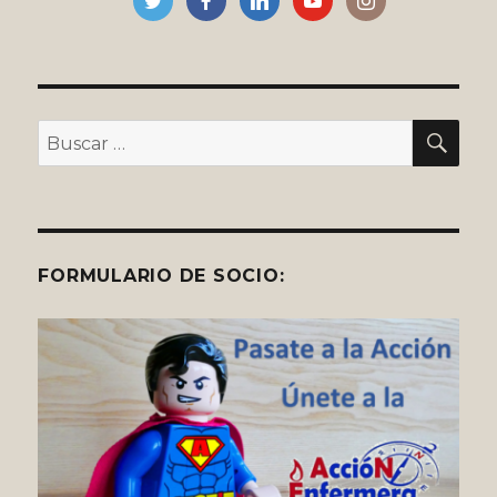
COLEGIO
DE
ENFERMERÍA
BU
Buscar
por:
FORMULARIO DE SOCIO: