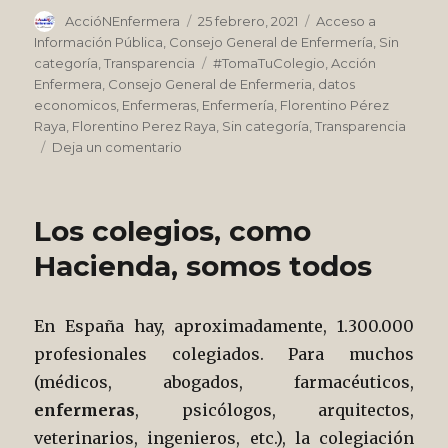
Autor
Publicado
Categorías
AccióNEnfermera
25 febrero, 2021
Acceso a
el
Información Pública
,
Consejo General de Enfermería
,
Sin
Etiquetas
categoría
,
Transparencia
#TomaTuColegio
,
Acción
Enfermera
,
Consejo General de Enfermeria
,
datos
economicos
,
Enfermeras
,
Enfermería
,
Florentino Pérez
Raya
,
Florentino Perez Raya
,
Sin categoría
,
Transparencia
en
Deja un comentario
Salarios
altos
y
Los colegios, como
nepotismo.
Enfermera,
Hacienda, somos todos
pide
información
en
En España hay, aproximadamente, 1.300.000
tu
profesionales colegiados. Para muchos
Colegio
de
(médicos, abogados, farmacéuticos,
Enfermería
enfermeras
, psicólogos, arquitectos,
veterinarios, ingenieros, etc.), la colegiación