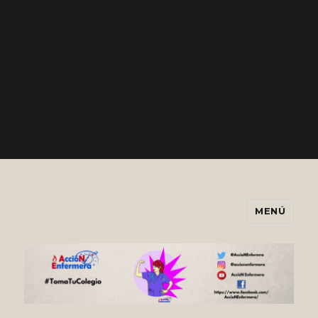
seo/src/presentations/indexable-term-archive-
presentation.php
on line
187
Warning
: Attempt to read property "taxonomy" on null
in
/srv/vhost/accionenfermera.com/home/html/wp-
content/plugins/wordpress-
seo/src/presentations/indexable-term-archive-
presentation.php
on line
219
MENÚ
Asociación AccióNEnfermera