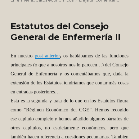
Enfermería.
,
datos economicos
Deja un comentario
Los
colegios,
como
Estatutos del Consejo
Hacienda
somos
General de Enfermería II
todos
En nuestro
post anterior
,
os hablábamos de las funciones
principales (o que a nosotros nos lo parecen…) del Consejo
General de Enfermería y os comentábamos que, dada la
extensión de los Estatutos, tendríamos que contar más cosas
en entradas posteriores…
Esta es la segunda y trata de lo que en los Estatutos figura
como “Régimen Económico del CGE”. Hemos recogido
ese capítulo completo y hemos añadido algunos párrafos de
otros capítulos, no estrictamente económicos, pero que
también hacen referencia a cuestiones pecuniarias. También