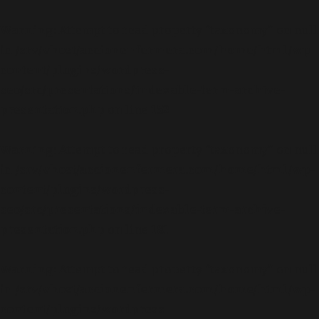
Warning
: Attempt to read property "taxonomy" on null
in
/srv/vhost/accionenfermera.com/home/html/wp-
content/plugins/wordpress-
seo/src/presentations/indexable-term-archive-
presentation.php
on line
152
Warning
: Attempt to read property "taxonomy" on null
in
/srv/vhost/accionenfermera.com/home/html/wp-
content/plugins/wordpress-
seo/src/presentations/indexable-term-archive-
presentation.php
on line
181
Warning
: Attempt to read property "taxonomy" on null
in
/srv/vhost/accionenfermera.com/home/html/wp-
content/plugins/wordpress-