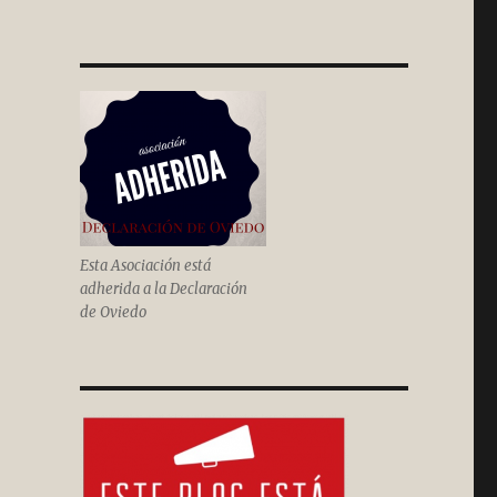
Esta Asociación está
adherida a la Declaración
de Oviedo