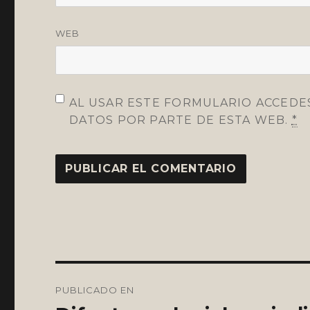
WEB
AL USAR ESTE FORMULARIO ACCEDE
DATOS POR PARTE DE ESTA WEB.
*
Navegación
PUBLICADO EN
de