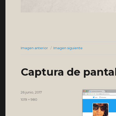
Imagen anterior
Imagen siguiente
Captura de pantal
Publicado
26 junio, 2017
el
Tamaño
1019 × 980
completo