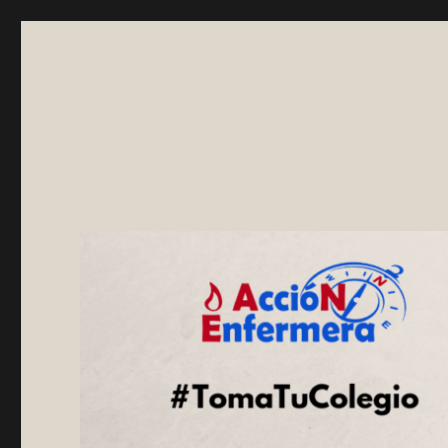
Asociación AccióNEnfer