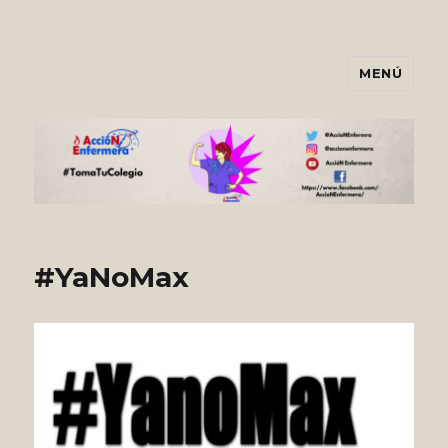
MENÚ
Asociación AccióNEnfermera
#YaNoMax