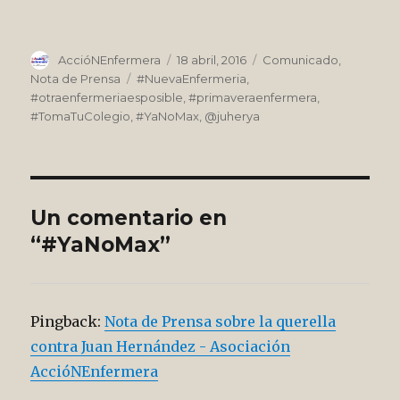
Autor
Publicado
Categorías
AccióNEnfermera
18 abril, 2016
Comunicado
,
el
Etiquetas
Nota de Prensa
#NuevaEnfermeria
,
#otraenfermeriaesposible
,
#primaveraenfermera
,
#TomaTuColegio
,
#YaNoMax
,
@juherya
Un comentario en
“#YaNoMax”
Pingback:
Nota de Prensa sobre la querella
contra Juan Hernández - Asociación
AccióNEnfermera