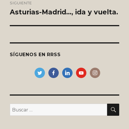
SIGUIENTE
Asturias-Madrid…, ida y vuelta.
Entrada
siguiente:
SÍGUENOS EN RRSS
BU
Buscar
por: