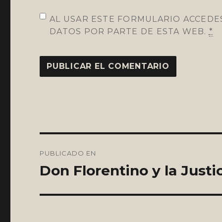
AL USAR ESTE FORMULARIO ACCEDE
DATOS POR PARTE DE ESTA WEB.
*
Navegación
PUBLICADO EN
de
Don Florentino y la Justi
entradas