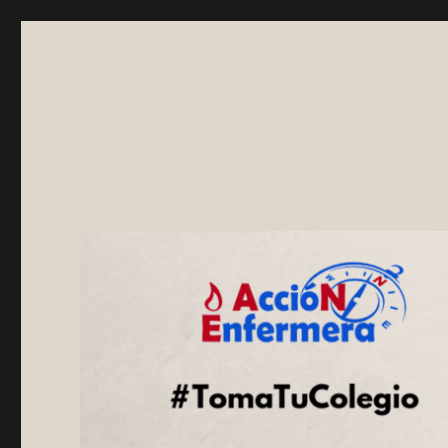
Asociación AccióNEnfer