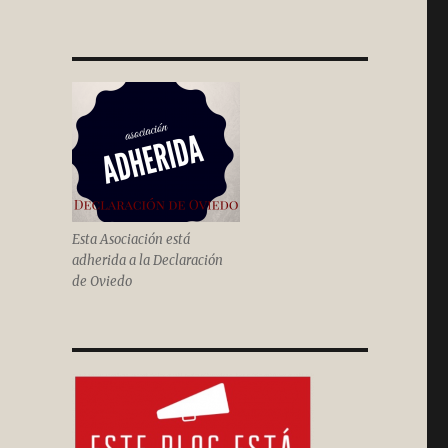
Esta Asociación está
adherida a la Declaración
de Oviedo