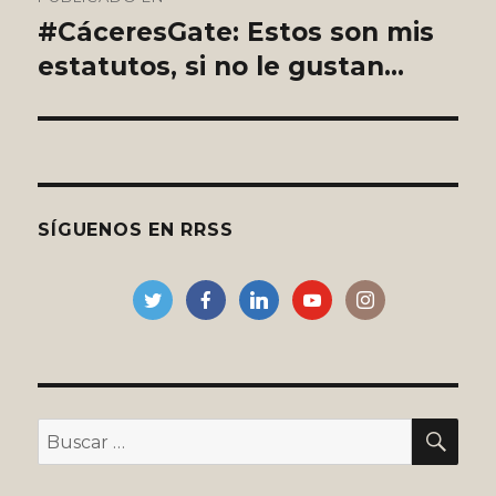
de
#CáceresGate: Estos son mis
estatutos, si no le gustan…
entradas
SÍGUENOS EN RRSS
BU
Buscar
por: