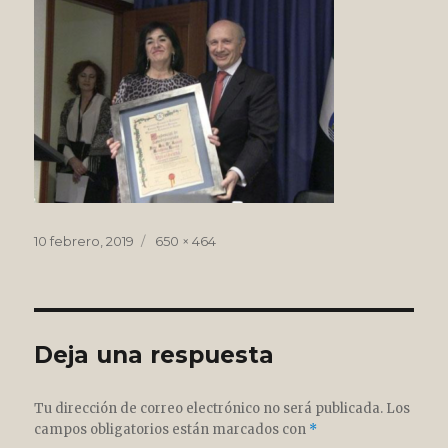
Publicado
Tamaño
10 febrero, 2019
650 × 464
el
completo
Deja una respuesta
Tu dirección de correo electrónico no será publicada.
Los
campos obligatorios están marcados con
*