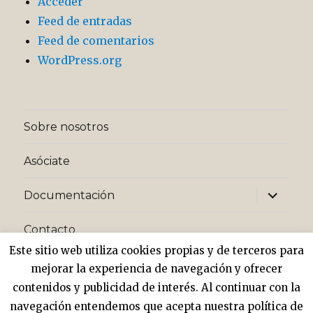
Acceder
Feed de entradas
Feed de comentarios
WordPress.org
Sobre nosotros
Asóciate
expande
Documentación
el
menú
inferior
Contacto
Este sitio web utiliza cookies propias y de terceros para
expande
Privacidad y cookies
mejorar la experiencia de navegación y ofrecer
el
menú
contenidos y publicidad de interés. Al continuar con la
inferior
navegación entendemos que acepta nuestra política de
Asociación AccióNEnfermera
Funciona gracias a