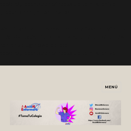
seo/src/presentations/indexable-term-archive-
presentation.php
on line
187
Warning
: Attempt to read property "taxonomy" on null
in
/srv/vhost/accionenfermera.com/home/html/wp-
content/plugins/wordpress-
seo/src/presentations/indexable-term-archive-
presentation.php
on line
219
MENÚ
Asociación AccióNEnfermera