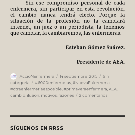
Sin ese compromiso personal de cada
enfermera, sin participar en esta revolución,
el cambio nunca tendrá efecto. Porque la
situación de la profesión no la cambiará
internet, un juez o un periodista; la tenemos
que cambiar, la cambiaremos, las enfermeras.
Esteban Gómez Suárez.
Presidente de AEA.
Autor
Publicado
Categorías
AccióNEnfermera
14 septiembre, 2015
Sin
el
Etiquetas
categoría
#6000enfermeras
,
#NuevaEnfermeria
,
#otraenfermeriaesposible
,
#primaveraenfermera
,
AEA
,
en
cambio
,
ilusión
,
motivos
,
razones
2 comentarios
¿Por
qué
luchar
por
un
SÍGUENOS EN RRSS
nuevo