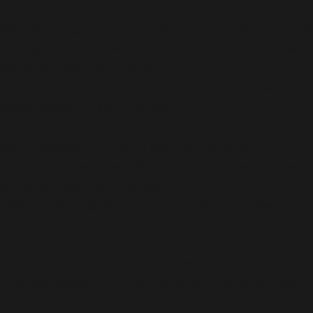
Warning
: Attempt to read property "taxonomy" on null
in
/srv/vhost/accionenfermera.com/home/html/wp-
content/plugins/wordpress-
seo/src/presentations/indexable-term-archive-
presentation.php
on line
152
Warning
: Attempt to read property "taxonomy" on null
in
/srv/vhost/accionenfermera.com/home/html/wp-
content/plugins/wordpress-
seo/src/presentations/indexable-term-archive-
presentation.php
on line
181
Warning
: Attempt to read property "taxonomy" on null
in
/srv/vhost/accionenfermera.com/home/html/wp-
content/plugins/wordpress-