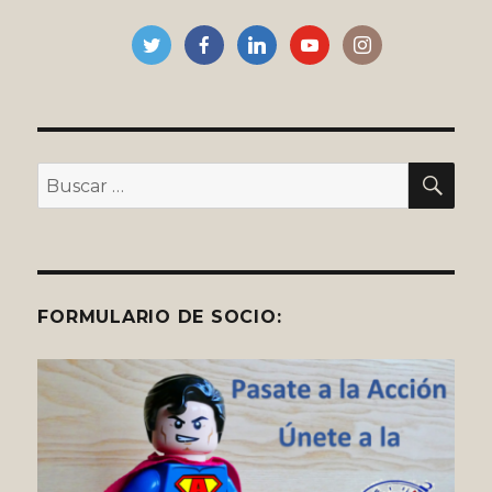
colegio?
BU
Buscar
por:
FORMULARIO DE SOCIO: