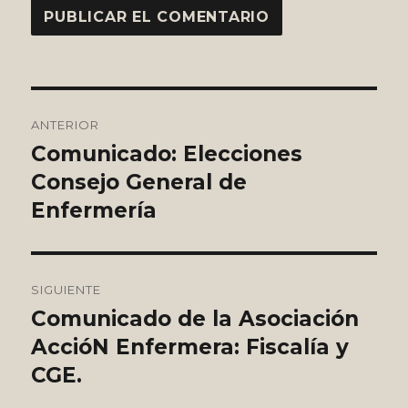
Navegación
ANTERIOR
de
Comunicado: Elecciones
Entrada
anterior:
Consejo General de
entradas
Enfermería
SIGUIENTE
Comunicado de la Asociación
Entrada
siguiente:
AccióN Enfermera: Fiscalía y
CGE.