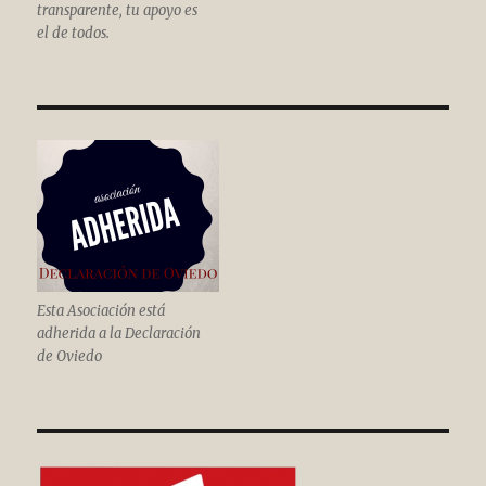
transparente, tu apoyo es
el de todos.
Esta Asociación está
adherida a la Declaración
de Oviedo