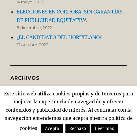
14 mayo, 2023
ELECCIONES EN CÓRDOBA: SIN GARANTÍAS
DE PUBLICIDAD EQUITATIVA
8 diciembre, 2022
¿EL CANDIDATO DEL HORTELANO?
13 octubre, 2022
ARCHIVOS
Este sitio web utiliza cookies propias y de terceros para
mayo 2023
mejorar la experiencia de navegación y ofrecer
diciembre 2022
contenidos y publicidad de interés. Al continuar con la
octubre 2022
navegación entendemos que acepta nuestra política de
junio 2022
abril 2022
cookies.
Acepto
Rechazo
Leer más
noviembre 2021