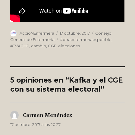
Autor
Publicado
Categorías
AccióNEnfermera
17 octubre, 2017
Consejo
el
Etiquetas
General de Enfermería
#otraenfermeriaesposible
,
#TVACHP
,
cambio
,
CGE
,
elecciones
5 opiniones en “Kafka y el CGE
con su sistema electoral”
Carmen Menéndez
dice:
17 octubre, 2017 a las 20:27