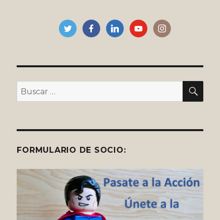
BU
Buscar
por:
FORMULARIO DE SOCIO: