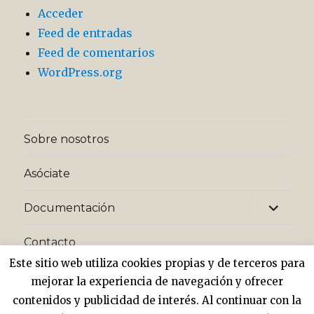
Acceder
Feed de entradas
Feed de comentarios
WordPress.org
Sobre nosotros
Asóciate
expande
Documentación
el
menú
inferior
Contacto
Este sitio web utiliza cookies propias y de terceros para
expande
Privacidad y cookies
mejorar la experiencia de navegación y ofrecer
el
menú
contenidos y publicidad de interés. Al continuar con la
inferior