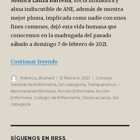
Mónica Lanza Barrena
, socia fundadora y
alma indiscutible de ANE, además de nuestra
mejor pluma, implicada como nadie con unos
fines comunes, dejó esta vida humana que
conocemos en la madrugada del pasado
sábado a domingo 7 de febrero de 2021.
“Con Lanza en ristre”
Continuar leyendo
Autor
Publicado
Categorías
Rebeca_Bruned
12 febrero, 2021
Consejo
el
Etiqueta
General de Enfermería
,
Sin categoría
,
Transparencia
#primaveraenfermera
,
Acción Enfermera
,
Acción
Enfermera
,
Colegio de Enfermería.
,
Monica Lanza
,
Sin
categoría
SÍGUENOS EN RRSS